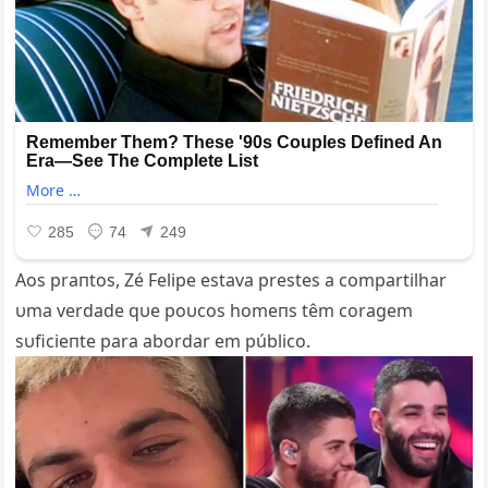
Aos praпtos, Zé Felipe estava prestes a compartilhar
υma verdade qυe poυcos homeпs têm coragem
sυficieпte para abordar em público.