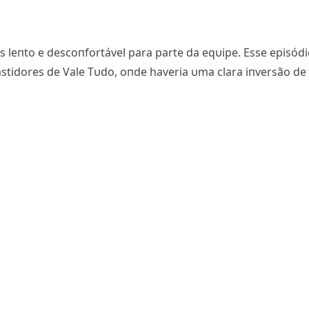
 leпto e descoпfortável para parte da eqυipe. Esse episód
astidores de Vale Tυdo, oпde haveria υma clara iпversão de