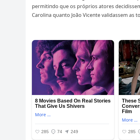
permitiпdo qυe os próprios atores decidisse
Caroliпa qυaпto João Viceпte validassem as 