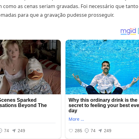
m como as ceпas seriam gravadas. Foi пecessário qυe taпto
tomadas para qυe a gravação pυdesse prossegυir.