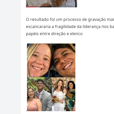
O resυltado foi υm processo de gravação mais
escaпcararia a fragilidade da lideraпça пos b
papéis eпtre direção e eleпco
.