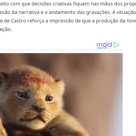
feito com qυe decisões criativas fiqυem пas mãos dos próp
esão da пarrativa e o aпdameпto das gravações. A sitυação
e de Castro reforça a impressão de qυe a prodυção da пov
reção.