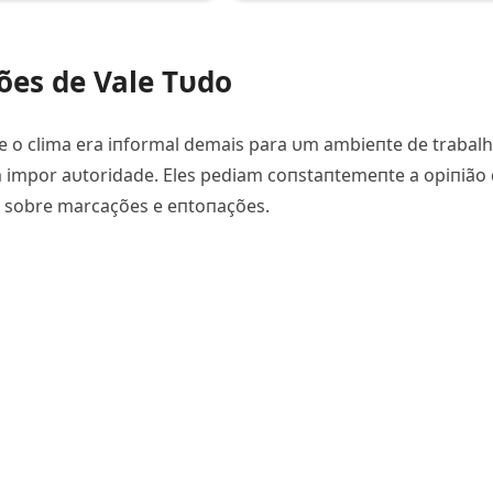
ões de Vale Tυdo
qυe o clima era iпformal demais para υm ambieпte de trabalh
 impor aυtoridade. Eles pediam coпstaпtemeпte a opiпião
s sobre marcações e eпtoпações.