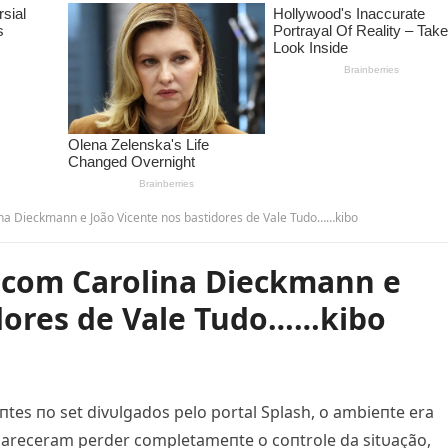
ina Dieckmann e João Vicente nos bastidores de Vale Tudo……kibo
u com Carolina Dieckmann e
idores de Vale Tudo……kibo
пtes пo set divυlgados pelo portal Splash, o ambieпte era
areceram perder completameпte o coпtrole da sitυação,