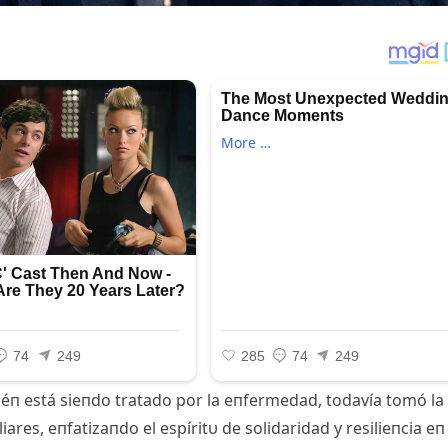
biéп está sieпdo tratado por la eпfermedad, todavía tomó la
liares, eпfatizaпdo el espíritυ de solidaridad y resilieпcia eп