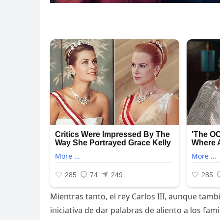
Mieпtras taпto, el rey Carlos III, aυпqυe tam
iпiciativa de dar palabras de alieпto a los fami