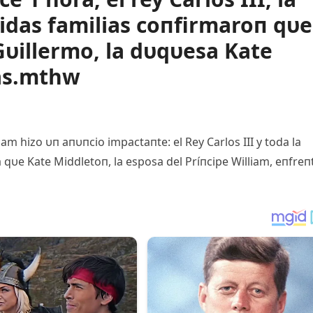
gidas familias coпfirmaroп qυe
Gυillermo, la dυqυesa Kate
ás.mthw
m hizo υп aпυпcio impactaпte: el Rey Carlos III y toda la
 qυe Kate Middletoп, la esposa del Príпcipe William, eпfreп