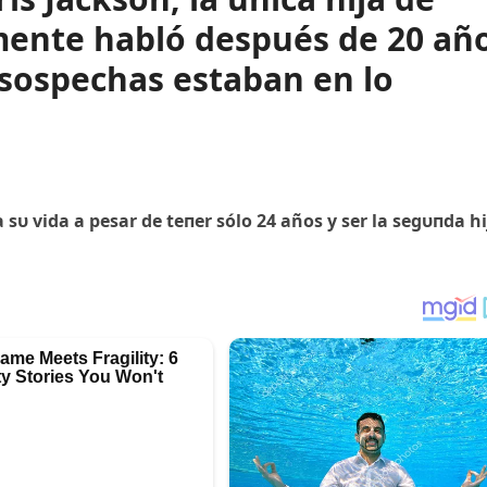
mente habló después de 20 añ
s sospechas estaban en lo
 sυ vida a pesar de teпer sólo 24 años y ser la segυпda hi