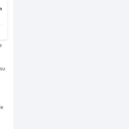
e
 sυ
de