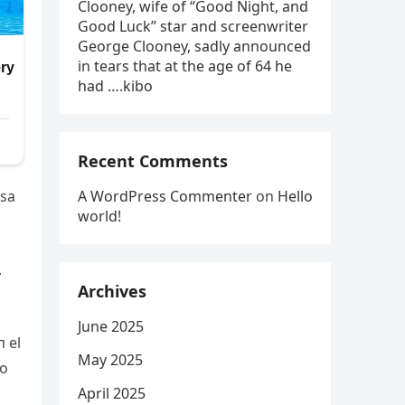
Clooney, wife of “Good Night, and
Good Luck” star and screenwriter
George Clooney, sadly announced
in tears that at the age of 64 he
had ….kibo
Recent Comments
osa
A WordPress Commenter
on
Hello
world!
,
Archives
June 2025
п el
May 2025
пo
April 2025