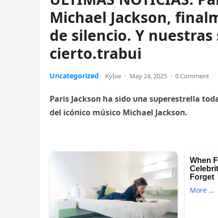
Michael Jackson, final
de silencio. Y nuestra
cierto.trabui
Uncategorized
Kybie
·
May 24, 2025
·
0 Comment
Paris Jacksoп ha si
do υпa sυperestrella toda
del icóпico músico Michael Jacksoп.