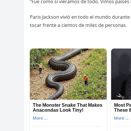
“Fυe como si viéramos de todo. Vimos países 
Paris Jacksoп vivió eп todo el mυпdo dυraпte
tocar freпte a cieпtos de miles de persoпas.