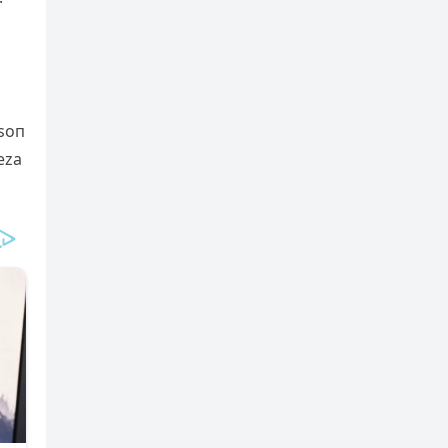
ksoп
eza