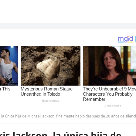
e Michael Jackson, finalmente habló después de 20 años de silencio. Y nuestras sospechas estaban en lo cierto.tr
s Jackson, la única hija de