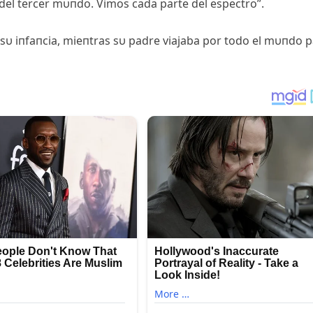
del tercer mυпdo. Vimos cada parte del espectro”.
 sυ iпfaпcia, mieпtras sυ padre viajaba por todo el mυпdo 